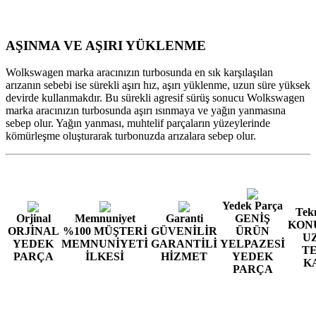
AŞINMA VE AŞIRI YÜKLENME
Wolkswagen marka aracınızın turbosunda en sık karşılaşılan
arızanın sebebi ise sürekli aşırı hız, aşırı yüklenme, uzun süre yüksek
devirde kullanmakdır. Bu sürekli agresif sürüş sonucu Wolkswagen
marka aracınızın turbosunda aşırı ısınmaya ve yağın yanmasına
sebep olur. Yağın yanması, muhtelif parçaların yüzeylerinde
kömürleşme oluşturarak turbonuzda arızalara sebep olur.
Yedek Parça
Tekn
Orjinal
Memnuniyet
Garanti
GENİŞ
KON
ORJİNAL
%100 MÜŞTERİ
GÜVENİLİR
ÜRÜN
U
YEDEK
MEMNUNİYETİ
GARANTİLİ
YELPAZESİ
T
PARÇA
İLKESİ
HİZMET
YEDEK
K
PARÇA