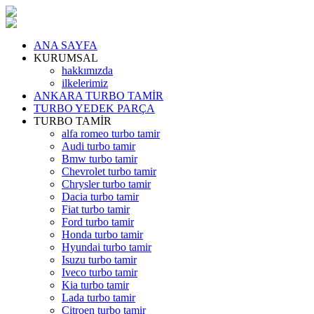
ANA SAYFA
KURUMSAL
hakkımızda
ilkelerimiz
ANKARA TURBO TAMİR
TURBO YEDEK PARÇA
TURBO TAMİR
alfa romeo turbo tamir
Audi turbo tamir
Bmw turbo tamir
Chevrolet turbo tamir
Chrysler turbo tamir
Dacia turbo tamir
Fiat turbo tamir
Ford turbo tamir
Honda turbo tamir
Hyundai turbo tamir
Isuzu turbo tamir
Iveco turbo tamir
Kia turbo tamir
Lada turbo tamir
Citroen turbo tamir