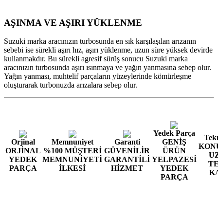
AŞINMA VE AŞIRI YÜKLENME
Suzuki marka aracınızın turbosunda en sık karşılaşılan arızanın
sebebi ise sürekli aşırı hız, aşırı yüklenme, uzun süre yüksek devirde
kullanmakdır. Bu sürekli agresif sürüş sonucu Suzuki marka
aracınızın turbosunda aşırı ısınmaya ve yağın yanmasına sebep olur.
Yağın yanması, muhtelif parçaların yüzeylerinde kömürleşme
oluşturarak turbonuzda arızalara sebep olur.
Yedek Parça
Tekn
Orjinal
Memnuniyet
Garanti
GENİŞ
KON
ORJİNAL
%100 MÜŞTERİ
GÜVENİLİR
ÜRÜN
U
YEDEK
MEMNUNİYETİ
GARANTİLİ
YELPAZESİ
T
PARÇA
İLKESİ
HİZMET
YEDEK
K
PARÇA