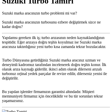
Suzuki Turbo Tamiri
Suzuki marka aracınızın turbo problemi mi var?
Suzuki marka aracınızın turbosunu ezbere değiştirmek sizce ne
kadar doğru?
Yapılamsı gereken ilk iş; turbo arızasının neden kaynaklandığının
tespitidir. Eğer arızaya doğru teşhis koyulmaz ise Suzuki marka
aracınıza taktırdığınız yeni turbo kısa zamanda tekrar bozulacaktır.
Turbo Dünyasına getirdiğiniz Suzuki marka aracınız uzman ve
deneyimli kadromuz tarafından incelenerek doğru teşhis konur. İlk
olarak arıza kaynağı giderilir. ikinci adım olarak dilerseni arızalı
turbonuz orjinal yedek parçalar ile revize edilir, dilerseniz yenisi ile
değiştirilir.
Bu yapılan işlemler firmamızın garantisi altındadır. Müşteri
memnuniyeti firmamız için önceliklidir ve bu tür sorunları tekrar
yaşamazsınız.