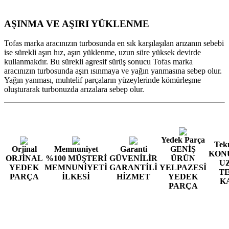
AŞINMA VE AŞIRI YÜKLENME
Tofas marka aracınızın turbosunda en sık karşılaşılan arızanın sebebi
ise sürekli aşırı hız, aşırı yüklenme, uzun süre yüksek devirde
kullanmakdır. Bu sürekli agresif sürüş sonucu Tofas marka
aracınızın turbosunda aşırı ısınmaya ve yağın yanmasına sebep olur.
Yağın yanması, muhtelif parçaların yüzeylerinde kömürleşme
oluşturarak turbonuzda arızalara sebep olur.
Yedek Parça
Tekn
Orjinal
Memnuniyet
Garanti
GENİŞ
KON
ORJİNAL
%100 MÜŞTERİ
GÜVENİLİR
ÜRÜN
U
YEDEK
MEMNUNİYETİ
GARANTİLİ
YELPAZESİ
T
PARÇA
İLKESİ
HİZMET
YEDEK
K
PARÇA