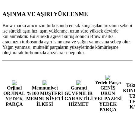
AŞINMA VE AŞIRI YÜKLENME
Bmw marka aracınızın turbosunda en sık karşılaşılan arızanın sebebi
ise sürekli aşırı hız, aşırı yüklenme, uzun süre yüksek devirde
kullanmakdır. Bu sürekli agresif sürüş sonucu Bmw marka
aracınızın turbosunda aşırı ısınmaya ve yağın yanmasına sebep olur.
Yağın yanması, muhtelif parçaların yüzeylerinde kömürleşme
oluşturarak turbonuzda arızalara sebep olur.
Yedek Parça
Tekn
Orjinal
Memnuniyet
Garanti
GENİŞ
KON
ORJİNAL
%100 MÜŞTERİ
GÜVENİLİR
ÜRÜN
U
YEDEK
MEMNUNİYETİ
GARANTİLİ
YELPAZESİ
T
PARÇA
İLKESİ
HİZMET
YEDEK
K
PARÇA