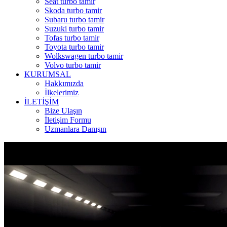
Seat turbo tamir
Skoda turbo tamir
Subaru turbo tamir
Suzuki turbo tamir
Tofas turbo tamir
Toyota turbo tamir
Wolkswagen turbo tamir
Volvo turbo tamir
KURUMSAL
Hakkımızda
İlkelerimiz
İLETİŞİM
Bize Ulaşın
İletişim Formu
Uzmanlara Danışın