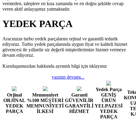
vermeden, taleplere en kısa zamanda ve en doğru şekilde cevap
veren aktif anlayışımız yatmaktadır.
YEDEK PARÇA
Aracınızın turbo yedek parçalarını orjinal ve garantili tedarik
ediyoruz. Turbo yedek parçalarında uygun fiyat ve kaliteli hizmet
güvencesi ile yıllardır siz değerli müşterilerimize hizmet vermeye
devam ediyoruz.
Kuruluşumuzdan hakkında ayrıntılı bilgi için tıklayınız
yazının devamı...
Yedek Parça
Tekn
Orjinal
Memnuniyet
Garanti
GENİŞ
KON
ORJİNAL
%100 MÜŞTERİ
GÜVENİLİR
ÜRÜN
U
YEDEK
MEMNUNİYETİ
GARANTİLİ
YELPAZESİ
T
PARÇA
İLKESİ
HİZMET
YEDEK
K
PARÇA