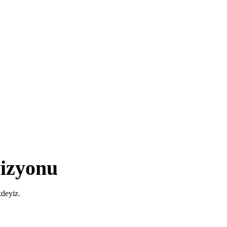
izyonu
zdeyiz.