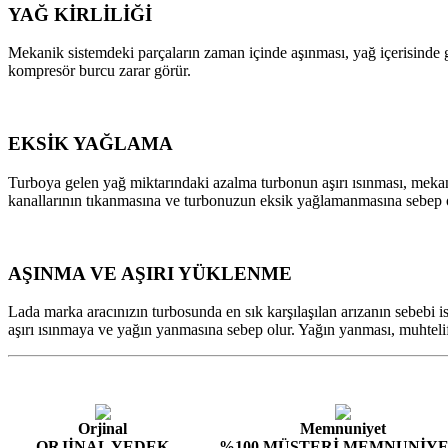
YAĞ KİRLİLİĞİ
Mekanik sistemdeki parçaların zaman içinde aşınması, yağ içerisinde 
kompresör burcu zarar görür.
EKSİK YAĞLAMA
Turboya gelen yağ miktarındaki azalma turbonun aşırı ısınması, mekan
kanallarının tıkanmasına ve turbonuzun eksik yağlamanmasına sebep o
AŞINMA VE AŞIRI YÜKLENME
Lada marka aracınızın turbosunda en sık karşılaşılan arızanın sebebi i
aşırı ısınmaya ve yağın yanmasına sebep olur. Yağın yanması, muhteli
Orjinal
Memnuniyet
ORJİNAL YEDEK
%100 MÜŞTERİ MEMNUNİYE