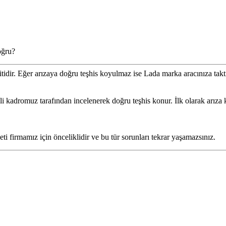
oğru?
itidir. Eğer arızaya doğru teşhis koyulmaz ise Lada marka aracınıza takt
dromuz tarafından incelenerek doğru teşhis konur. İlk olarak arıza kayn
i firmamız için önceliklidir ve bu tür sorunları tekrar yaşamazsınız.