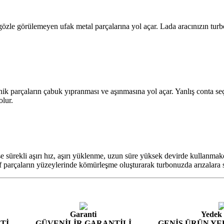
gözle görülemeyen ufak metal parçalarına yol açar. Lada aracınızın tur
ik parçaların çabuk yıpranması ve aşınmasına yol açar. Yanlış conta se
lur.
se sürekli aşırı hız, aşırı yüklenme, uzun süre yüksek devirde kullanma
f parçaların yüzeylerinde kömürleşme oluşturarak turbonuzda arızalara 
Garanti
Yedek
Tİ
GÜVENİLİR GARANTİLİ
GENİŞ ÜRÜN YE