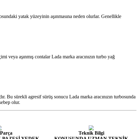
bosundaki yatak yüzeyinin aşınmasına neden olurlar. Genellikle
çimi veya aşınmış contalar Lada marka aracınızın turbo yağ
kdır. Bu sürekli agresif sürüş sonucu Lada marka aracınızın turbosunda
sebep olur.
 Parça
Teknik Bilgi
LPAZESİ YEDEK
KONUSUNDA UZMAN TEKNİK