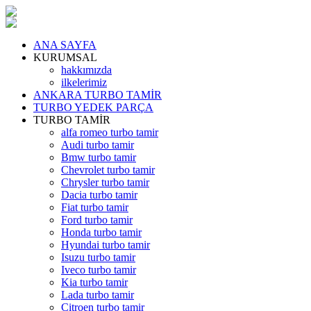
ANA SAYFA
KURUMSAL
hakkımızda
ilkelerimiz
ANKARA TURBO TAMİR
TURBO YEDEK PARÇA
TURBO TAMİR
alfa romeo turbo tamir
Audi turbo tamir
Bmw turbo tamir
Chevrolet turbo tamir
Chrysler turbo tamir
Dacia turbo tamir
Fiat turbo tamir
Ford turbo tamir
Honda turbo tamir
Hyundai turbo tamir
Isuzu turbo tamir
Iveco turbo tamir
Kia turbo tamir
Lada turbo tamir
Citroen turbo tamir